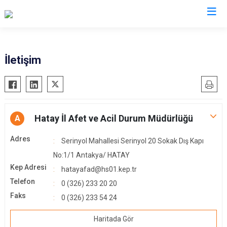
AFAD İl Müdürlükleri
İletişim
Hatay İl Afet ve Acil Durum Müdürlüğü
A
Adres
Serinyol Mahallesi Serinyol 20 Sokak Dış Kapı
No:1/1 Antakya/ HATAY
Kep Adresi
hatayafad@hs01.kep.tr
Telefon
0 (326) 233 20 20
Faks
0 (326) 233 54 24
Haritada Gör